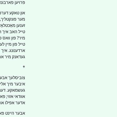
פרויען פארבונד
און טאקע דערפ
מער פונקטליך, 
זענען מאַכטלאָז
טייל האב איך ת
מיר? פון וואס 
טייל פון מיין 
ארדענונג. איך 
געדאנק מיר ארי
*
צוביסלעך אבער 
איבער מיך אליי
געשמאקע. דעמא
אוודאי אזוי; פא
אדער אפילו או
אבער היינט פאר