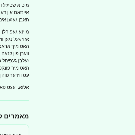
מיט א שטיקל וו
איינזאם און דע
האָבן געזען אינ
מיינע געפיהלן 
אזוי געלונגען ו
האט מיך אראפגעפ
ווערן פון קנאה
זעלבן געפיהל פ
האט מיר פונקט 
עס ווידער טוהן א
אלזא, יעצט פאר
מאמרים ק