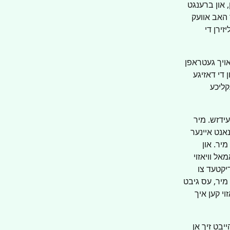
 און ברענגט 
 האב אוועק 
ירן די 
ויך געטראפן 
די דאזיגע 
קליכע 
ידזש. מיר 
אנט איינער 
יר. און 
ל וויאזוי 
דיקטעד צו 
מיר, עס גיבט 
י קען איך 
יבט זיך אן 