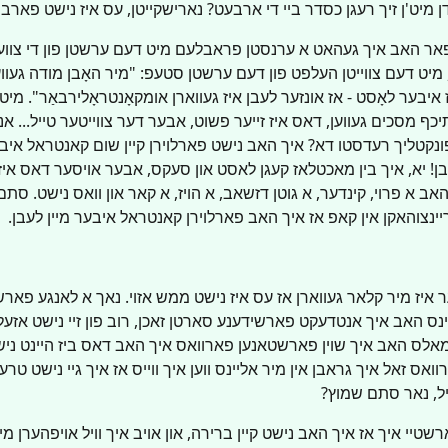
ן מיט'ן זיך רעגן כסדר ביי די ארבעט? נארישקייטן, עס איז נישט פארבונ
אר האב איך געהאט א ערנסטן פראבלעם מיט דעם ערשטן פון די צוו
מיט דעם צווייטן העלפט פון דעם ערשטן סטעפ: "מיר האָבן מודה געווען
 איבער לאָסט - אז אונזער לעבן איז געווארן אומקאָנטראָלירבאַר". מי
יכף מסכים געווען, דאס איז זייער פשוט, אבער דער צווייטער טייל... א
פונקטליך רעדסטו דא? איך האב נישט פארלוירן קיין שום קאנטראל איבע
לעבן! יא, איך בין מאכטלאז קעגן לאסט און סעקס, אבער אויסער דאס איז
האב א פרוי, קינדער, א גוטן דזשאב, א הויז, א קאר און וואס נישט. סת
ינצוהאקן אין קאפ אז איך האב פארלוירן קאנטראל איבער מיין לעבן.
איז מיר קלאר געווארן אז עס איז נישט ממש אזוי. נאך א לאנגע פאר
נס האב איך אנטדעקט פארשידענע סארטן זאכן, רוב פון זיי נישט אזעל
לס האב איך שוין פארשטאנען פארוואס איך האב דאס ביז היינט ניש
רוואס זאל איך גראבן אין מיר אליינס ווען איך ווייס אז איך גיי נישט טרעפ
יל, נאר סתם שמוץ?
שטיי איך אז איך האב נישט קיין ברירה, און אויב איך וויל אויפהערן מ