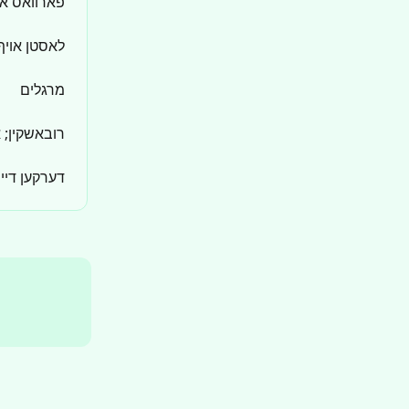
פארוואס אי
לאסטן אויף
מרגלים
רובאשקין; א
דערקען דיינ