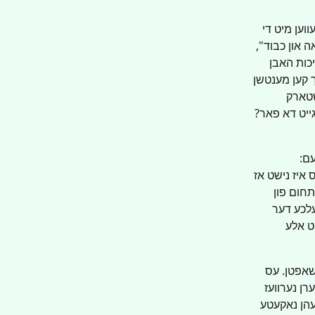
וען מיט די 
 און כבוד", 
יכות האבן 
ך קען מענטשן 
שטארק 
ייט דא פאר? 
ם: 
 איז נישט אז 
חום פון 
לכע דער 
ט אלע 
שאפטן. עס 
רן נערוועז 
זעהן נאקעטע 