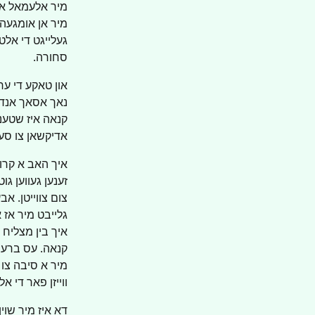
מיר אלעמאל אן 
מיר אן אומגעהוי
געלייגט די אלט
סחורה.
און טאקע די ער
נאך אסאך אנדער
קנאה איז שטענד
אדיקשאן צו סע
איך האב א קרוב
זענען געווען ג
צום צווייטן. אב
גלייבט מיר אז 
איך בין מצליח א
קנאה. עס ברענט
מיר א סיבה צו ל
ווייזן פאר די אל
דא איז מיר שוין