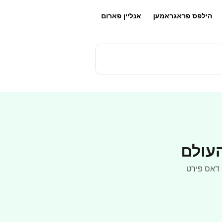
הילפס פראגראמען
אנליין פארום
העולם
ן דאס פירט