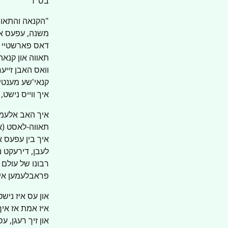
בס"ד
"הקנאה והתאווה
משנה, עפעס איז 
דאס פארשטיי אי
תאווה און קנאה,
וואס האבן זייער
קנאי'שע מענטשן
איך ווייס נישט,
איך האב אלעמאל
תאווה-לאסט (אי
איך בין עפעס 
לעבן, דירעקט 
רבונו של עולם 
פראבלעמען אין 
און עס איז ניש
איז אמת אז איך 
און זיך רעגן, ע