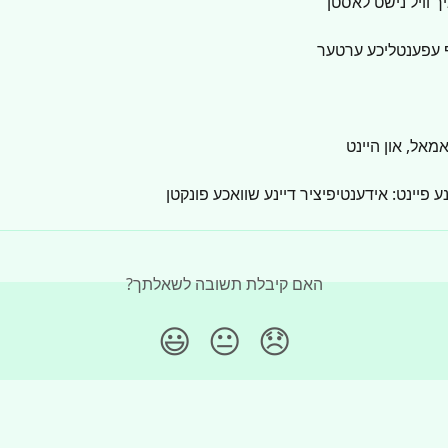
ך וויל נישט לאסטן
 עפענטליכע ערטער
מאל, און היינט
ע פיינט: אידענטיפיציר דיינע שוואכע פונקטן
האם קיבלת תשובה לשאלתך?
😃
😐
😞