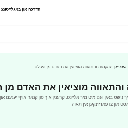
הדרכה און באגלייטונג
געצייגן
הקנאה והתאווה מוציאין את האדם מן העולם
והתאווה מוציאין את האדם מן 
זיך נישט באקוועם מיט מיר אליינס, קרענק איך פון קנאה אויף יענעם או
סט און צו פארזינקען אין תאוה