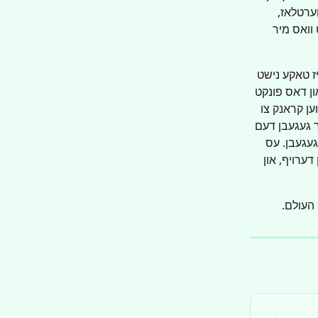
ערטלאז, 
וואס מיר 
ז טאקע נישט 
ון דאס פונקט 
ען קראנק צו 
ר געגעבן דעם 
געגעבן. עס 
ערויף, און 
 העולם.