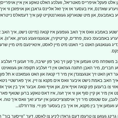
אלט פעקל אויפרייס מאטריאל, וועלכע האלט טאקע אין איין אויפרייסן,
ערע שאדנס, איז בעסער אז איך זאל אליינס גראבן און אויפזוכן ווי איך
ע באמבעס, און מיט שטארקע געווארנטקייט קען איך דעמאלס נייטראליז
שטע באמבע וואס איך האב געפונען איז קנאה (מיינט נישט, איך האב א
ע באמבעס: כעס, פחדים, קריטיקירן, אנגעצויגענע נערוון, אא"וו). און 
יג געגאנגען האנט ביי האנט מיט מיין לאסט, אינאיינעם מיט מיין שרע
קס.
 משפחה מיט וועמען איך קען זיך נאך פון ישיבה, מיר זענען די זעלבע ע
וטע חברים, מיר האבן חתונה געהאט אין די זעלבע תקופה און געוואוינט נ
ער דאן האט זיך אנגעצונדן אין מיר די קנאה און האט געמאכט א תל פון מ
איך האב באמת נישט איבער וואס אים מקנא צו זיין. איך פארשטיי ניטאמא
זוי צו ברענען פון קנאה אויף אים, און אויף וואס. אבער איך בין אויך א
 אין מיר אן קיין סוף און ווי איך זעה, איז דאס טאקע ברען שטאף פאר 
עבן, עס שטופט מיר זיך אויסצוצייכענען אין יעדע זאך וואס איך טוה. אזו
ע וועמען איך בין מקנא, אז איך בין בעסער פון זיי. צודרודלט...
 גרינג געווען צו טרעפן דעם גראדן ליניע צו לאסט. דער "ווייסער בוך" הי