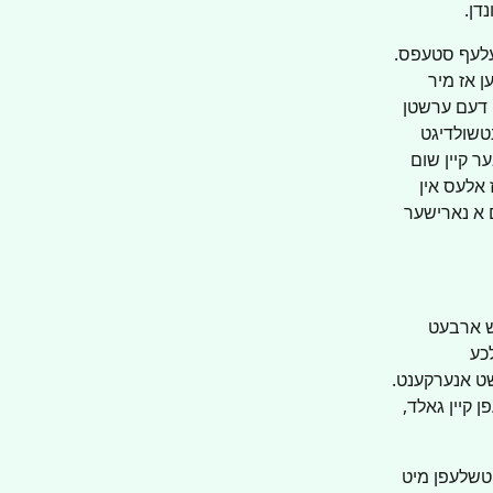
דן.
עלעף סטעפס. 
 אז מיר 
ט דעם ערשטן 
נטשולדיגט 
ר קיין שום 
 אלעס אין 
ם א נארישער 
ש ארבעט 
כע 
ט אנערקענט. 
ן קיין גאלד, 
יטשלעפן מיט 