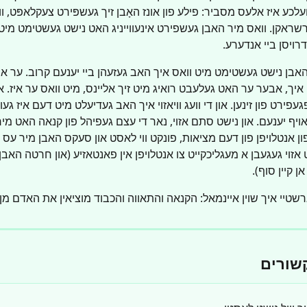
עלכע איז אלעס מסביר: פילע פון אונז האָבן זיך געשפּירט צעקלאפּט, וו
רשראקן. וואס מיר האבן געשפירט אינעווייניג האט נישט געשטימט מיט 
דרויסן ביי אנדערע.
האבן נישט געשטימט מיט וואס איך האב געזעהן ביי יענעם קרוב. ער אי
וי איך, אבער ער האט געלעבט רואיג מיט זיך אליינס, מיט וואס ער איז. א
ירט פון זינען. און די וועג וויאזוי איך האב געדיעלט מיט דעם איז געוו
 אויף יענעם. און נישט סתם אזוי, נאר די עצם געפיהל פון קנאה האט מי
ון אנטלויפן פון דעם מציאות, פונקט ווי לאסט און סעקס האבן מיר עס 
אזוי געגעבן א מעגליכקייט צו אנטלויפן אין פאנטאזיע (און חרטה האבן ד
ן קיין סוף).
שטיי איך שוין איינמאל: הקנאה והתאווה והכבוד מוציאין את האדם מן
שורים