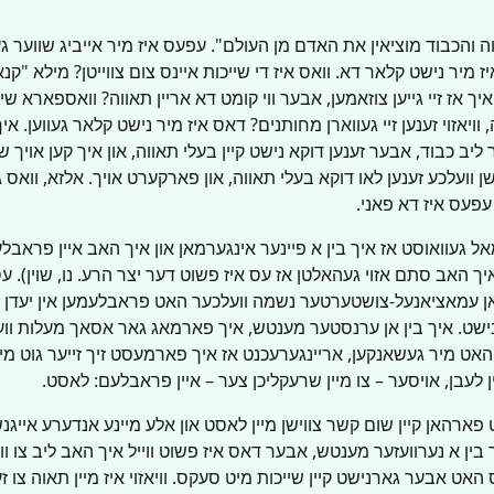
 והכבוד מוציאין את האדם מן העולם". עפעס איז מיר אייביג שווער געו
מיר נישט קלאר דא. וואס איז די שייכות איינס צום צווייטן? מילא "קנאה
ך אז זיי גייען צוזאמען, אבער ווי קומט דא אריין תאווה? וואספארא שי
 וויאזוי זענען זיי געווארן מחותנים? דאס איז מיר נישט קלאר געווען. אי
 ליב כבוד, אבער זענען דוקא נישט קיין בעלי תאווה, און איך קען אויך 
 וועלכע זענען לאו דוקא בעלי תאווה, און פארקערט אויך. אלזא, וואס ג
 עפעס איז דא פאני.
 געוואוסט אז איך בין א פיינער אינגערמאן און איך האב איין פראבלע
ך האב סתם אזוי געהאלטן אז עס איז פשוט דער יצר הרע. נו, שוין). עס
אן עמאציאנעל-צושטערטער נשמה וועלכער האט פראבלעמען אין יעדן ת
נישט. איך בין אן ערנסטער מענטש, איך פארמאג גאר אסאך מעלות ווע
האט מיר געשאנקען, אריינגערעכנט אז איך פארמעסט זיך זייער גוט מי
לעבן, אויסער – צו מיין שרעקליכן צער – איין פראבלעם: לאסט.
ט פארהאן קיין שום קשר צווישן מיין לאסט און אלע מיינע אנדערע אייגנ
בין א נערוועזער מענטש, אבער דאס איז פשוט ווייל איך האב ליב צו ווע
ס האט אבער גארנישט קיין שייכות מיט סעקס. וויאזוי איז מיין תאוה צו 