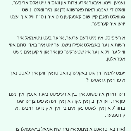
נעמען וויינען איבער אירע צרות און וואס זי גייט אלס אריבער, 
וואלט די גאנצע תאוה פארשוואונדן און מיר וואלטן נישט 
געוואלט האבן קיין שום קאנעקשן מיט איר.) ס"ה וויל איך יעצט 
יוזען איר קערפער.
א רעיפיסט איז מיט דעם ערגער, אז ער בעט ניטאמאל איר 
רשות און ער באצאלט אפילו נישט. ער יוזט איר באדי סתם אזוי 
ווייל ער וויל און ער איז שטערקער פון איר און זי קען אים נישט 
אפהאלטן.
יעצט לאמיר זיך גוט באקלערן, וואס טו איך ווען איך לאסט נאך 
א פרוי אין גראסערי?
דער תירוץ איז פשוט, איך בין א רעיפיסט בזעיר אנפין. איך נעם 
פון איר. ווען איך בין אין מקוה און איך זעה א פערצן יעריגער 
בחור'ל און איך לאסט נאך אים בין איך א קינדער רויבער, א 
קידנעפער.
[אדרבא, טראכט א מינוט: איז מיר שוין אמאל בייגעפאלן צו 