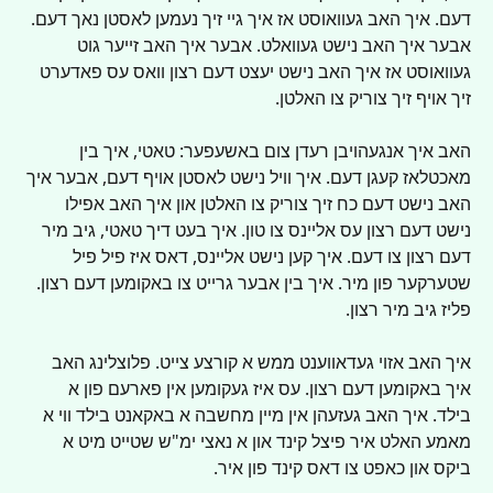
דעם. איך האב געוואוסט אז איך גיי זיך נעמען לאסטן נאך דעם. 
אבער איך האב נישט געוואלט. אבער איך האב זייער גוט 
געוואוסט אז איך האב נישט יעצט דעם רצון וואס עס פאדערט 
זיך אויף זיך צוריק צו האלטן.
האב איך אנגעהויבן רעדן צום באשעפער: טאטי, איך בין 
מאכטלאז קעגן דעם. איך וויל נישט לאסטן אויף דעם, אבער איך 
האב נישט דעם כח זיך צוריק צו האלטן און איך האב אפילו 
נישט דעם רצון עס אליינס צו טון. איך בעט דיך טאטי, גיב מיר 
דעם רצון צו דעם. איך קען נישט אליינס, דאס איז פיל פיל 
שטערקער פון מיר. איך בין אבער גרייט צו באקומען דעם רצון. 
פליז גיב מיר רצון.
איך האב אזוי געדאווענט ממש א קורצע צייט. פלוצלינג האב 
איך באקומען דעם רצון. עס איז געקומען אין פארעם פון א 
בילד. איך האב געזעהן אין מיין מחשבה א באקאנט בילד ווי א 
מאמע האלט איר פיצל קינד און א נאצי ימ"ש שטייט מיט א 
ביקס און כאפט צו דאס קינד פון איר.