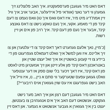
דאס האט מיר געגעבן פערספעקטיוו. איך האב פלוצלינג זיך 
געזעהן ווי דער נאצי (אוודאי פיל איידעלער, אבער אויב איך וויל 
זיין אמת'דיג מיט מיר, איז דאס וואס איך טו) וואס נעמט צו דעם 
קינד פון די מאמע. אקעי, איך נעם טאקע נישט צו דאס גאנצע 
קינד, אבער איך נעם פון דעם קינד. איך רויב פון אים אן זיין 
רשות.
[כ'מיין, נאך אלעם געהערט דאך דאס קינד צו די עלטערן און צו 
זיך אליינס. איז ווען למשל איך וואלט דעמאלס געפרעגט פון די 
ביידע צו זיי קענען באשטיין אז איך זאל יעצט שטיין און 
באטראכטן דאס קינד פון אלע זייטן און זיך אנזעטיגן מיט לאסט 
פון דאס קינד, איז דאך זיכער בלי שום ספק אז דער ענטפער 
וואלט געווען עפעס שטערקער ווי סתם א ניין... נו, איז ווייל איך 
האב נישט געפרעגט איז עס שוין געווארן אויס רויבעריי?]
דאס האט מיר געגעבן דעם רצון און איך האב מער נישט 
געקוקט. אנשטאט דעם האב איך אים אנגעהויבן צו בענטשן. 
יעצט בין איך געווארן א געבער אנשטאט א נעמער. און דאס זיין 