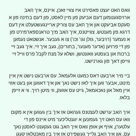
וואס האט יעצט פאסירט איז צוויי זאכן. איינס, איך האב 
ארויסגענומען דעם אביעק פון מיין לאסט, פון דעם בחינה פון א 
סעקס אביעקט און איך האב עס צוריק אריינגעשטעלט אין דעם 
דרגא פון מענטש. צווייטנס, איך האב מיך טראנספארמירט פון 
א נעמער (רויבער, גזלן וגו' וכו') צו א געבער. אנשטאט נעמען 
פון די פרויען (אדער מענער, בחורים), געב איך זיי. איך געב זיי 
ברכות און בעסטע וואונטשן. ושלא על מנת לקבל פרס ווייל זיי 
ווייסן דאך פון גארנישט.
ביי מיר ארבעט דאס כמעט אלעמאל. עס ארבעט נישט אין איין 
מינוט, אבער ווען איך לאז נישט נאך און איך דאווען און בעט אזוי 
איין מאל און נאכאמאל, גייט עס אוועק, ווי מיטן רויך. ווי א זייפן 
בלאז.
איך האב ערשט לעצטנס געהאט אז איך בין געווען אין א מקום 
וואו עס האט זיך געפונען א יוגנטליכער מיט איינס פון די 
עלטערן, אויף אן אופן וואס איך האב גוט געקענט לאסטן נאך 
עס, און איך האב גלייך געשפירט אז איך בין מאכטלאז קעגן 