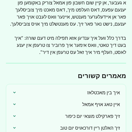
א געבער, אן קיין שום חשבון פון אמאל צוריק באקומען פון 
יענעם עפעס, דאס העלפט מיך, דאס מאכט מיך צוביסלעך 
פאר אן איידעלערער מענטש, איינער וואס לעבט אויך פאר 
יענעם, נישט נאר פאר זיך. עס מענטשלט מיך אויס צוביסלעך.
בדרך כלל וועל איך ענדיגן אזא תפילה מיט דעם שורה: "איך 
בעט דיך טאטי, וואס אימער איך פרוביר צו טרעפן אין יענע 
לאסט, העלף מיר איך זאל עס טרעפן אין דיר".
מאמרים קשורים
איך בין מאכטלאז
איין טאג אויף אמאל
זיך פארקילט מוצאי יום כיפור
זיך האלטן ריין דורכאויס יום טוב