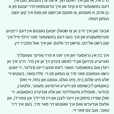
ס"ה איז, אז ווען איך לאסט נאך א אנדערן מענטש, נעם איך 
דעם באשעפער'ס א קינד און איך טראנספארמיר יענעם פון א 
בן אדם, א מענטש, צו סעקס אביעקט פון וואס איך קען יעצט 
נעמען הנאה.
אבער ווען איך הייב אן צו שטעלן יענעם מענטש אין דעם ריכטיגן 
פערספעקטיוו און איך בעט דעם באשעפער פאר הילף ווייל איך 
קען נישט אליינס, טוישט זיך אלעס. און איך וועל מסביר זיין.
איך בין אין גראסערי און איך זעה א פרוי (אדער געווענליך 
מערערע פרויען) און די לאסט צינדט זיך אן אין מיר. הייב איך אן 
רעדן צום באשעפער: טאטי, דאס זענען דיינע קינדער, זיי זענען 
נישט געמאכט פאר מיר צו נעמען פון זיי. פליז טאטי, בענטש זיי 
אלע מיט שלום בית, מיט געלט, געזונט און נחת. זיי זאלן 
באקומען ליבשאפט פון זייערע ארומיגע; מענער, עלטערן, 
קינדער, פאמיליע מיטגלידער און אלע אנדערע באקאנטע. זיי 
זאלן שפירן סיפוק אין זייער לעבן און זיין פרייליך און צופרידן. און 
אלעס אנדערש וואס איך וואונטש זיך פאר מיר, בעט איך דיר 
טאטי, געב עס פאר זיי.