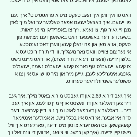
לאסט נאך יענעם, איז וויכטיג צו פארשטיין וואס איך טוה יעצט.
וואס טו איך ווען איך האב סעקס מיט א פראסטיטוט? איך נעם 
פון יענעם. איך באצאל יענעם אפאר טאללער ער זאל מיך לאזן 
נוצן זיין\איר גוף, צו נעמען. זיך צו באפרידיגן מיינע תאוות. 
בשעת ווען דער באשעפער האט באשאפן דעם מציאות פון 
סעקס, אז א מאן און פרוי זאלן קענען ווערן דאס נענטסטע 
איינער צום צווייטן וואס נאר מעגליך, ווי די תורה רופט עס אן 
בלשון ידיעה (והאדם ידע את חוה אשתו), און דאס מיינט נישט 
צו קענען יענעם'ס גוף נאר צו קענען יענעם'ס נשמה, יענעמ'ס 
גאנצע אינערליכע לעבן, גייען מיר און מיר טוישן עס איין צו א 
פשוט'ער גשמיות'דיגער סערוויס. 
איך געב דיר א 2.89 און דו געבסט מיר א באטל מילך, איך געב 
דיר צען דאללער און דו וואשסט אויף מיין טוילעט, און איך געב 
דיר ... דאללער און דערפאר לאזטו מיך נוצן דיין קערפער. דער 
ס"ה איז אבער, אז דאס איז בכלל נישט א אמת'ער אינטימער 
קאנעקשאן, עס האט זערא צו טון מיט ידיעה, פארקערט איך וויל 
נישט קיין ידיעה. (איך קען כמעט ווי צוזאגן, אז ווען די זונה זאל זיך 