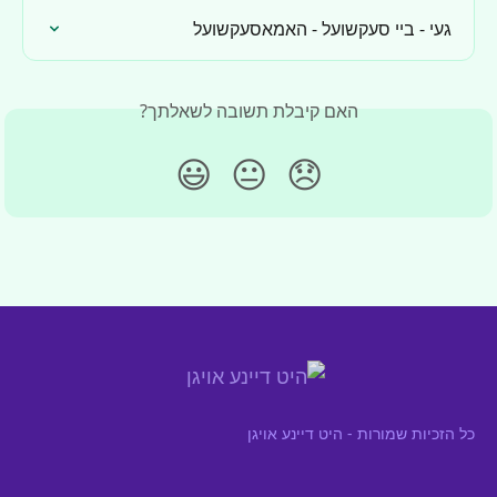
געי - ביי סעקשועל - האמאסעקשועל
האם קיבלת תשובה לשאלתך?
😃
😐
😞
כל הזכיות שמורות - היט דיינע אויגן