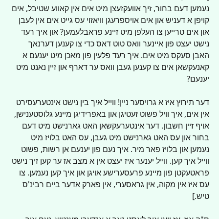
נעמען דעם בחור, זיך אוועקזעצן מיט אים אין קאווע שטיבל, אים 
קויפן א דעניש און אים אויספרעגן וויאזוי עס גייט אים אין לעבן 
און אים טרייען צו העלפן מיט זיינע פראבלעמען? און איך רעד 
נישט יעצט פון איינער וואס טוט דאס כדי צו קענען דערנאך 
האבן סעקס מיט אים. איך רעד פלעין פון מאכן מיט יענעם א 
קאנעקשאן אים צו קענען געבן וואס ער דארף און זיין נאנט מיט 
יענעם?
דער תירוץ איז א גרויסער ניין! ווייל איך בין נישט אינטערעסירט 
אין אים, איך וויל פשוט זעטיגן און באפרידיגן מיינע גלוסטענישן, 
אויף זיין חשבון. דער אינטערעקשאן האט גארנישט מיט דעם 
בחור און עס האט גארנישט מיט געבן, עס האט בלויז מיט 
נעמען און בלויז פאר מיר. איך נעם פון יענעם אן רשות, פשוט 
ווייל איך קען. ווייל יענער איז יעצט אין א מצב אז ער קען זיך נישט 
פראטעקטן פון מיינע פרעסערישע אויגן און איך קען נעמען. צו 
עס איז אין מקוה, אין גראסערי, אין פארק אדער ביים רבינ'ס 
טיש.]