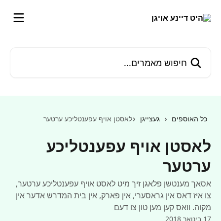
דלג לתוכן הראשי
חיפוש מאמרים...
כל האוספים
געצייגן
לאסטן אויף עפענטליכע ערטער
לאסטן אויף עפענטליכע
ערטער
אסאך מענטשן פלאגן זיך מיט לאסט אויף עפענטליכע ערטער,
צו איז דאס אין גראסערי, אין פארק, אין בית המדרש אדער אין
מקוה. וואס קען מען טון צו דעם
17 בינואר 2018